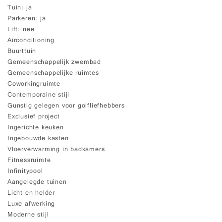
Tuin
ja
Parkeren
ja
Lift
nee
Airconditioning
Buurttuin
Gemeenschappelijk zwembad
Gemeenschappelijke ruimtes
Coworkingruimte
Contemporaine stijl
Gunstig gelegen voor golfliefhebbers
Exclusief project
Ingerichte keuken
Ingebouwde kasten
Vloerverwarming in badkamers
Fitnessruimte
Infinitypool
Aangelegde tuinen
Licht en helder
Luxe afwerking
Moderne stijl