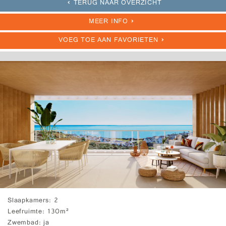
TERUG NAAR OVERZICHT
MEER INFO
VOEG TOE AAN FAVORIETEN
Slaapkamers
2
Leefruimte
130m²
Zwembad
ja