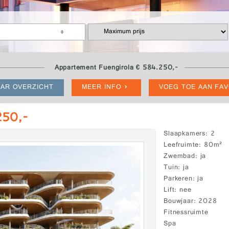
Appartement Fuengirola € 584.250,-
AR OVERZICHT
MEER INFO
VOEG TOE AAN FA
250,-
Slaapkamers
2
Leefruimte
80m²
Zwembad
ja
Tuin
ja
Parkeren
ja
Lift
nee
Bouwjaar
2028
Fitnessruimte
Spa