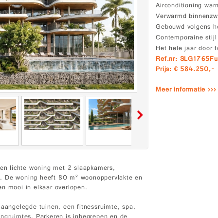
Airconditioning wa
Verwarmd binnenz
Gebouwd volgens ho
Contemporaine stijl
Het hele jaar door t
Ref.nr: SLG1765Fu
Prijs: € 584.250,-
Meer informatie ›››
een lichte woning met 2 slaapkamers,
g. De woning heeft 80 m² woonoppervlakte en
en mooi in elkaar overlopen.
 aangelegde tuinen, een fitnessruimte, spa,
gruimtes. Parkeren is inbegrepen en de