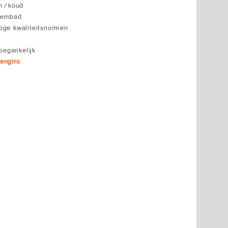
rm/koud
wembad
ge kwaliteitsnormen
oegankelijk
engiro