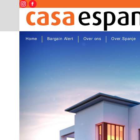
Home
Bargain Alert
Over ons
Over Spanje