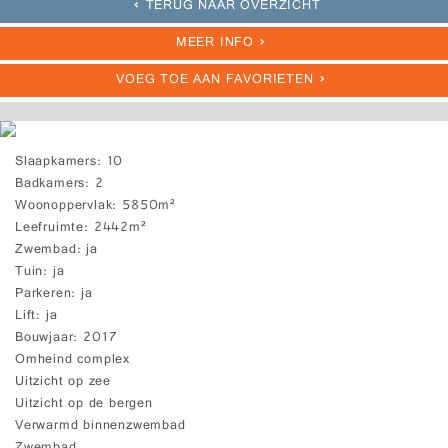
TERUG NAAR OVERZICHT
MEER INFO
VOEG TOE AAN FAVORIETEN
Slaapkamers
10
Badkamers
2
Woonoppervlak
5850m²
Leefruimte
2442m²
Zwembad
ja
Tuin
ja
Parkeren
ja
Lift
ja
Bouwjaar
2017
Omheind complex
Uitzicht op zee
Uitzicht op de bergen
Verwarmd binnenzwembad