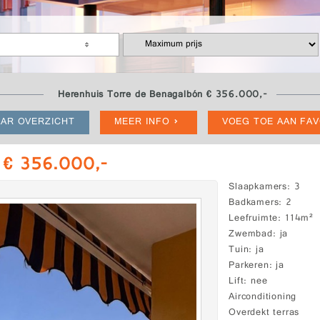
Herenhuis Torre de Benagalbón € 356.000,-
AR OVERZICHT
MEER INFO
VOEG TOE AAN FA
n € 356.000,-
Slaapkamers
3
Badkamers
2
Leefruimte
114m²
Zwembad
ja
Tuin
ja
Parkeren
ja
Lift
nee
Airconditioning
Overdekt terras