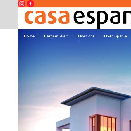
Home
Bargain Alert
Over ons
Over Spanje