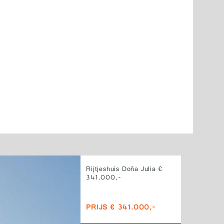
Rijtjeshuis Doña Julia €
341.000,-
PRIJS € 341.000,-