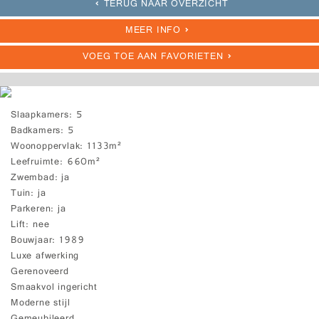
TERUG NAAR OVERZICHT
MEER INFO
VOEG TOE AAN FAVORIETEN
Slaapkamers
5
Badkamers
5
Woonoppervlak
1133m²
Leefruimte
660m²
Zwembad
ja
Tuin
ja
Parkeren
ja
Lift
nee
Bouwjaar
1989
Luxe afwerking
Gerenoveerd
Smaakvol ingericht
Moderne stijl