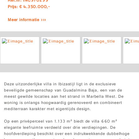
Ref.nr: INC970299
Prijs: € 4.350.000,-
Meer informatie ›››
Deze uitzonderlijke villa in Ibizastijl ligt in de exclusieve
beveiligde gemeenschap van Guadalmina Baja, een van de
meest gewilde locaties aan het strand in Marbella West. De
woning is onlangs hoogwaardig gerenoveerd en combineert
mediterraan karakter met eigentijds design.
Op een privéperceel van 1.133 m² biedt de villa 660 m²
elegante leefruimte verdeeld over drie verdiepingen. De
hoofdverdieping beschikt over een indrukwekkende dubbelhoge