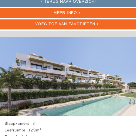
TERUG NAAR OVERZICHT
MEER INFO
VOEG TOE AAN FAVORIETEN
Slaapkamers
3
Leefruimte
129m²