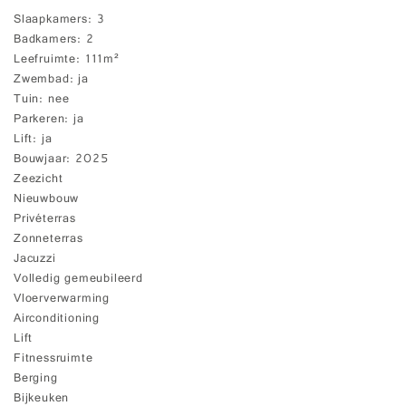
Slaapkamers
3
Badkamers
2
Leefruimte
111m²
Zwembad
ja
Tuin
nee
Parkeren
ja
Lift
ja
Bouwjaar
2025
Zeezicht
Nieuwbouw
Privéterras
Zonneterras
Jacuzzi
Volledig gemeubileerd
Vloerverwarming
Airconditioning
Lift
Fitnessruimte
Berging
Bijkeuken