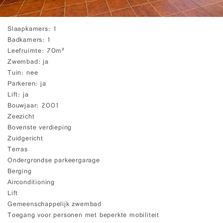
Slaapkamers
1
Badkamers
1
Leefruimte
70m²
Zwembad
ja
Tuin
nee
Parkeren
ja
Lift
ja
Bouwjaar
2001
Zeezicht
Bovenste verdieping
Zuidgericht
Terras
Ondergrondse parkeergarage
Berging
Airconditioning
Lift
Gemeenschappelijk zwembad
Toegang voor personen met beperkte mobiliteit