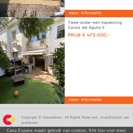
meer informatie
Twee-onder-een-kapwoning
Cerros del Aguila €
475.000,-
PRIJS € 475.000,-
meer informatie
Copyright © Casadelmar. All Rights Reserved. Unauthorized use
prohibited.
Casa Espana maakt gebruik van cookies. Klik hier voor meer