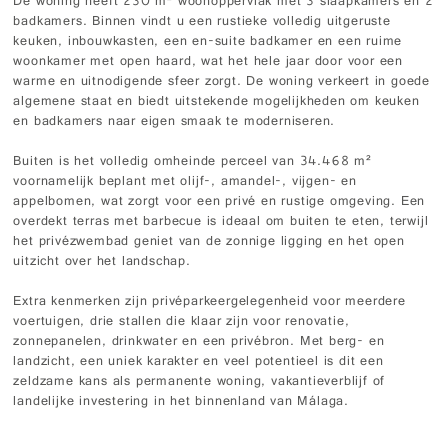
De woning heeft 230 m² woonoppervlak met 3 slaapkamers en 2
badkamers. Binnen vindt u een rustieke volledig uitgeruste
keuken, inbouwkasten, een en-suite badkamer en een ruime
woonkamer met open haard, wat het hele jaar door voor een
warme en uitnodigende sfeer zorgt. De woning verkeert in goede
algemene staat en biedt uitstekende mogelijkheden om keuken
en badkamers naar eigen smaak te moderniseren.
Buiten is het volledig omheinde perceel van 34.468 m²
voornamelijk beplant met olijf-, amandel-, vijgen- en
appelbomen, wat zorgt voor een privé en rustige omgeving. Een
overdekt terras met barbecue is ideaal om buiten te eten, terwijl
het privézwembad geniet van de zonnige ligging en het open
uitzicht over het landschap.
Extra kenmerken zijn privéparkeergelegenheid voor meerdere
voertuigen, drie stallen die klaar zijn voor renovatie,
zonnepanelen, drinkwater en een privébron. Met berg- en
landzicht, een uniek karakter en veel potentieel is dit een
zeldzame kans als permanente woning, vakantieverblijf of
landelijke investering in het binnenland van Málaga.