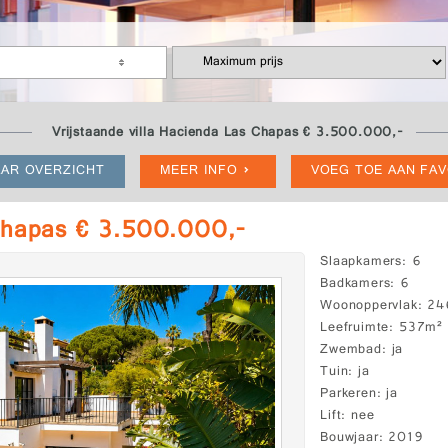
Vrijstaande villa Hacienda Las Chapas € 3.500.000,-
AR OVERZICHT
MEER INFO
VOEG TOE AAN FA
 Chapas € 3.500.000,-
Slaapkamers
6
Badkamers
6
Woonoppervlak
24
Leefruimte
537m²
Zwembad
ja
Tuin
ja
Parkeren
ja
Lift
nee
Bouwjaar
2019