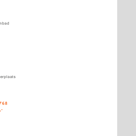
d
embad
d
erplaats
6768
,-