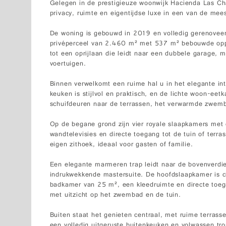
Gelegen in de prestigieuze woonwijk Hacienda Las Chap
privacy, ruimte en eigentijdse luxe in een van de mee
De woning is gebouwd in 2019 en volledig gerenoveer
privéperceel van 2.460 m² met 537 m² bebouwde oppe
tot een oprijlaan die leidt naar een dubbele garage, 
voertuigen.
Binnen verwelkomt een ruime hal u in het elegante int
keuken is stijlvol en praktisch, en de lichte woon-ee
schuifdeuren naar de terrassen, het verwarmde zwem
Op de begane grond zijn vier royale slaapkamers met
wandtelevisies en directe toegang tot de tuin of terr
eigen zithoek, ideaal voor gasten of familie.
Een elegante marmeren trap leidt naar de bovenverd
indrukwekkende mastersuite. De hoofdslaapkamer is c
badkamer van 25 m², een kleedruimte en directe toe
met uitzicht op het zwembad en de tuin.
Buiten staat het genieten centraal, met ruime terra
een volledig uitgeruste buitenkeuken en volwassen tr