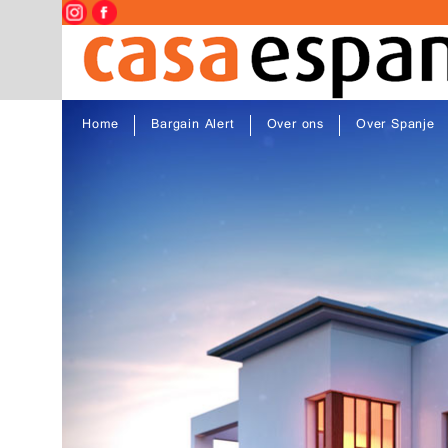
Home
Bargain Alert
Over ons
Over Spanje