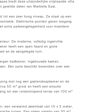
as biedt deze uitzonderlijke vrijstaande villa
st gewilde delen van Marbella East.
d tot een zeer hoog niveau. Ze staat op een
rvlakte. Elektrische poorten geven toegang
met extra parkeergelegenheid voor meerdere
erieur. De moderne, volledig ingerichte
tkamer heeft een open haard en grote
bad en de aangelegde tuin.
 eigen badkamer, ingebouwde kasten,
assen. Eén suite beschikt bovendien over een
ieping met nog een gastenslaapkamer en de
irca 50 m² groot en heeft een ensuite
gang tot een rondomlopend terras van 100 m²
ssen, een verwarmd zwembad van 10 x 5 meter,
opische tuinen. Een rieten gazebo van 50 m²