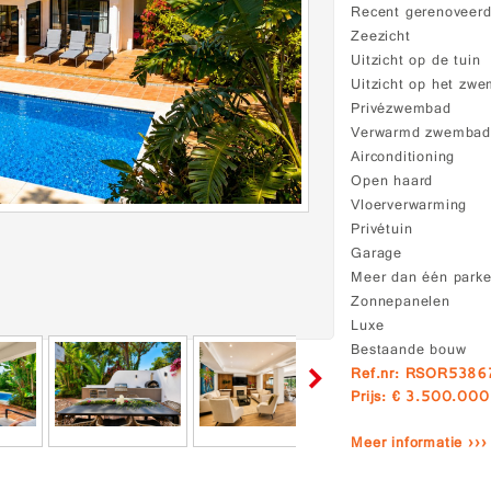
Recent gerenoveer
Zeezicht
Uitzicht op de tuin
Uitzicht op het zw
Privézwembad
Verwarmd zwemba
Airconditioning
Open haard
Vloerverwarming
Privétuin
Garage
Meer dan één parke
Zonnepanelen
Luxe
Bestaande bouw
Ref.nr: RSOR538
Prijs: € 3.500.000
Meer informatie ›››