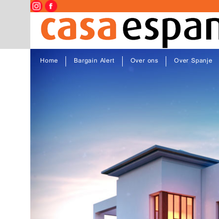
Home
Bargain Alert
Over ons
Over Spanje