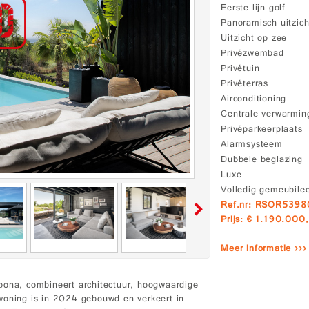
Eerste lijn golf
Panoramisch uitzich
Uitzicht op zee
Privézwembad
Privétuin
Privéterras
Airconditioning
Centrale verwarmin
Privéparkeerplaats
Alarmsysteem
Dubbele beglazing
Luxe
Volledig gemeubile
Ref.nr: RSOR539
Prijs: € 1.190.000,
Meer informatie ›››
pona, combineert architectuur, hoogwaardige
woning is in 2024 gebouwd en verkeert in