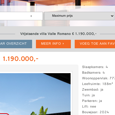
Vrijstaande villa Valle Romano € 1.190.000,-
AR OVERZICHT
MEER INFO
VOEG TOE AAN FA
€ 1.190.000,-
Slaapkamers
4
Badkamers
4
Woonoppervlak
77
Leefruimte
188m²
Zwembad
ja
Tuin
ja
Parkeren
ja
Lift
nee
Bouwjaar
2024