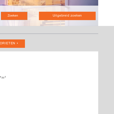
Uitgebreid zoeken
VORIETEN
7m²