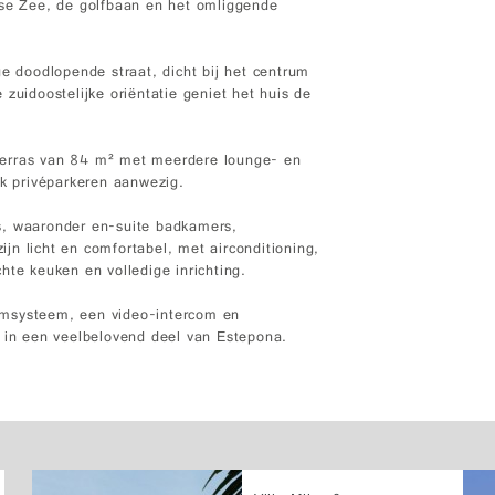
dse Zee, de golfbaan en het omliggende
ge doodlopende straat, dicht bij het centrum
zuidoostelijke oriëntatie geniet het huis de
n terras van 84 m² met meerdere lounge- en
ok privéparkeren aanwezig.
s, waaronder en-suite badkamers,
n licht en comfortabel, met airconditioning,
hte keuken en volledige inrichting.
larmsysteem, een video-intercom en
e in een veelbelovend deel van Estepona.