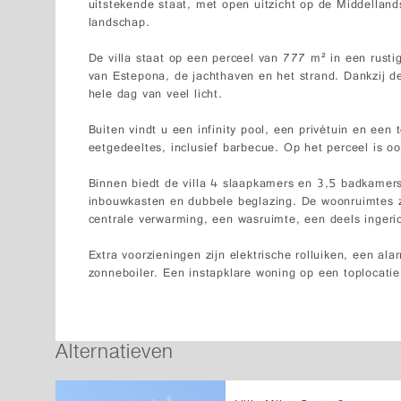
uitstekende staat, met open uitzicht op de Middellan
landschap.
De villa staat op een perceel van 777 m² in een rusti
van Estepona, de jachthaven en het strand. Dankzij de 
hele dag van veel licht.
Buiten vindt u een infinity pool, een privétuin en ee
eetgedeeltes, inclusief barbecue. Op het perceel is o
Binnen biedt de villa 4 slaapkamers en 3,5 badkamer
inbouwkasten en dubbele beglazing. De woonruimtes zij
centrale verwarming, een wasruimte, een deels ingeric
Extra voorzieningen zijn elektrische rolluiken, een a
zonneboiler. Een instapklare woning op een toplocati
Alternatieven