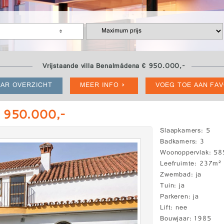
Vrijstaande villa Benalmádena € 950.000,-
AR OVERZICHT
MEER INFO
VOEG TOE AAN FA
€ 950.000,-
Slaapkamers
5
Badkamers
3
Woonoppervlak
58
Leefruimte
237m²
Zwembad
ja
Tuin
ja
Parkeren
ja
Lift
nee
Bouwjaar
1985