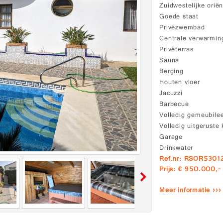
Zuidwestelijke oriën
Goede staat
Privézwembad
Centrale verwarmin
Privéterras
Sauna
Berging
Houten vloer
Jacuzzi
Barbecue
Volledig gemeubile
Volledig uitgeruste
Garage
Drinkwater
Ref.nr: RSOR5301
Prijs: € 950.000,-
Meer informatie ›››