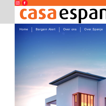
Home
Bargain Alert
Over ons
Over Spanje