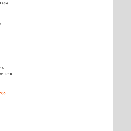
tatie
g
erd
 keuken
289