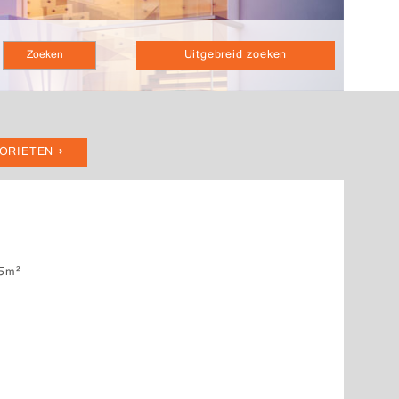
Uitgebreid zoeken
VORIETEN
5m²