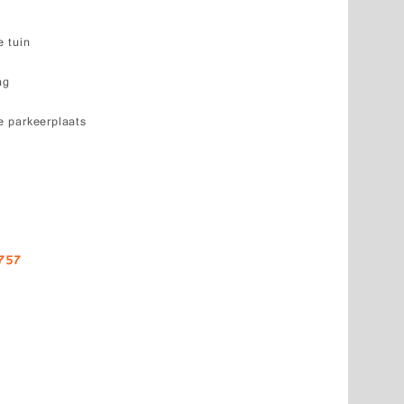
 tuin
ng
 parkeerplaats
757