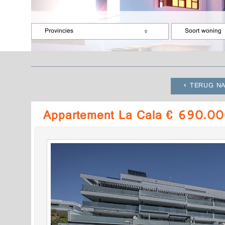
Provincies
Soort woning
TERUG NA
Appartement La Cala € 690.00