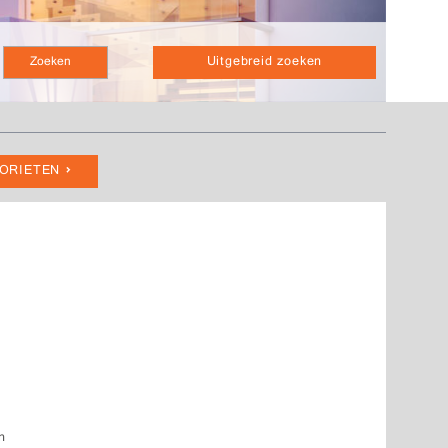
Uitgebreid zoeken
VORIETEN
n