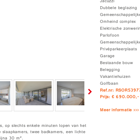
Jacuzzi
Dubbele beglazing
Gemeenschappelijke
Omheind complex
Elektrische zonweri
Parlofoon
Gemeenschappelijke
Privéparkeerplaats
Garage
Bestaande bouw
Belegging
Vakantiehuizen
Golfbaan
Ref.nr: RSOR5397
Prijs: € 690.000,-
Meer informatie ›››
s, op slechts enkele minuten lopen van het
ie slaapkamers, twee badkamers, een lichte
ijna 30 m².