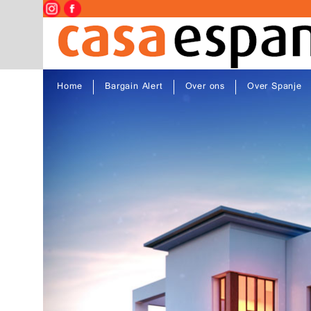
Home
Bargain Alert
Over ons
Over Spanje