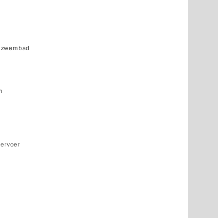
k zwembad
m
vervoer