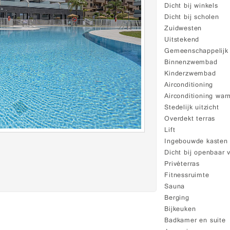
Dicht bij winkels
Dicht bij scholen
Zuidwesten
Uitstekend
Gemeenschappelij
Binnenzwembad
Kinderzwembad
Airconditioning
Airconditioning war
Stedelijk uitzicht
Overdekt terras
Lift
Ingebouwde kasten
Dicht bij openbaar 
Privéterras
Fitnessruimte
Sauna
Berging
Bijkeuken
Badkamer en suite