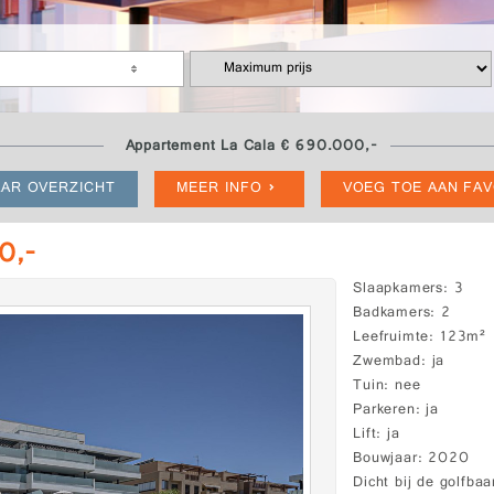
Appartement La Cala € 690.000,-
AR OVERZICHT
MEER INFO
VOEG TOE AAN FA
0,-
Slaapkamers
3
Badkamers
2
Leefruimte
123m²
Zwembad
ja
Tuin
nee
Parkeren
ja
Lift
ja
Bouwjaar
2020
Dicht bij de golfbaa