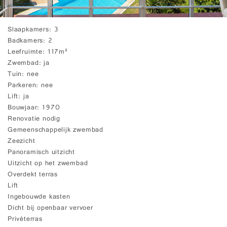
Slaapkamers
3
Badkamers
2
Leefruimte
117m²
Zwembad
ja
Tuin
nee
Parkeren
nee
Lift
ja
Bouwjaar
1970
Renovatie nodig
Gemeenschappelijk zwembad
Zeezicht
Panoramisch uitzicht
Uitzicht op het zwembad
Overdekt terras
Lift
Ingebouwde kasten
Dicht bij openbaar vervoer
Privéterras