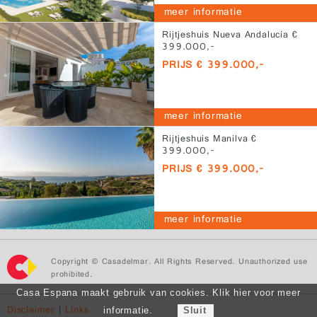
meer informatie
Rijtjeshuis Nueva Andalucía €
399.000,-
PRIJS € 399.000,-
meer informatie
Rijtjeshuis Manilva €
399.000,-
PRIJS € 399.000,-
meer informatie
Copyright © Casadelmar. All Rights Reserved. Unauthorized use
prohibited.
Casa Espana maakt gebruik van cookies. Klik hier voor meer
Disclaimer
|
Links
informatie.
Sluit