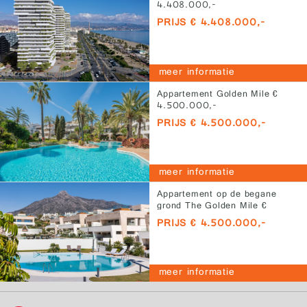
4.408.000,-
PRIJS € 4.408.000,-
meer informatie
Appartement Golden Mile €
4.500.000,-
PRIJS € 4.500.000,-
meer informatie
Appartement op de begane
grond The Golden Mile €
4.500.000,-
PRIJS € 4.500.000,-
meer informatie