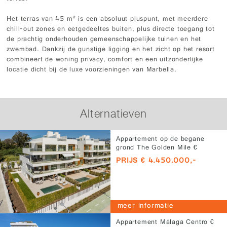
Het terras van 45 m² is een absoluut pluspunt, met meerdere
chill-out zones en eetgedeeltes buiten, plus directe toegang tot
de prachtig onderhouden gemeenschappelijke tuinen en het
zwembad. Dankzij de gunstige ligging en het zicht op het resort
combineert de woning privacy, comfort en een uitzonderlijke
locatie dicht bij de luxe voorzieningen van Marbella.
Alternatieven
Appartement op de begane
grond The Golden Mile €
4.450.000,-
PRIJS € 4.450.000,-
meer informatie
Appartement Málaga Centro €