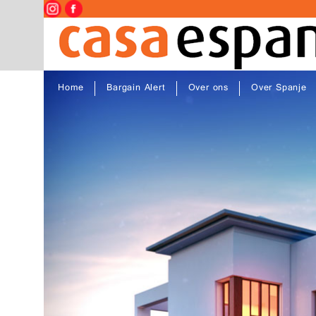
Home
Bargain Alert
Over ons
Over Spanje