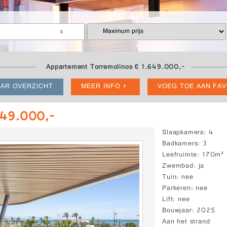
Appartement Torremolinos € 1.649.000,-
AR OVERZICHT
MEER INFO
VOEG TOE AAN FA
649.000,-
Slaapkamers
4
Badkamers
3
Leefruimte
170m²
Zwembad
ja
Tuin
nee
Parkeren
nee
Lift
nee
Bouwjaar
2025
Aan het strand