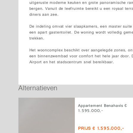
uitgeruste moderne keuken en grote panoramische ram
bergen. Vanuit de leefruimte bereikt u een royaal terra
diners aan zee.
De indeling omvat vier slaapkamers, een master suit
een apart gastentoilet. De woning wordt volledig gemeu
trekken.
Het wooncomplex beschikt over aangelegde zones, o
een binnenzwembad voor comfort het hele jaar door. D
Airport en het stadscentrum snel bereikbaar.
Alternatieven
Appartement Benahavís €
1.595.000,-
PRIJS € 1.595.000,-