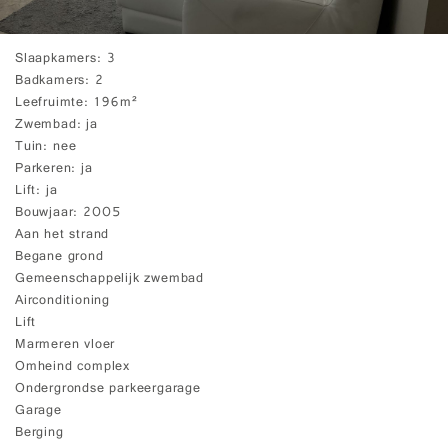
Slaapkamers
3
Badkamers
2
Leefruimte
196m²
Zwembad
ja
Tuin
nee
Parkeren
ja
Lift
ja
Bouwjaar
2005
Aan het strand
Begane grond
Gemeenschappelijk zwembad
Airconditioning
Lift
Marmeren vloer
Omheind complex
Ondergrondse parkeergarage
Garage
Berging