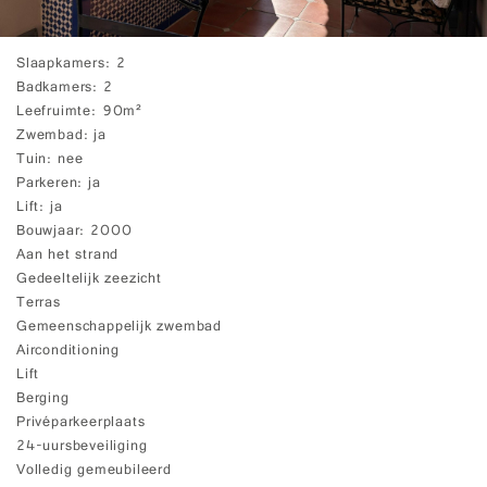
Slaapkamers
2
Badkamers
2
Leefruimte
90m²
Zwembad
ja
Tuin
nee
Parkeren
ja
Lift
ja
Bouwjaar
2000
Aan het strand
Gedeeltelijk zeezicht
Terras
Gemeenschappelijk zwembad
Airconditioning
Lift
Berging
Privéparkeerplaats
24-uursbeveiliging
Volledig gemeubileerd