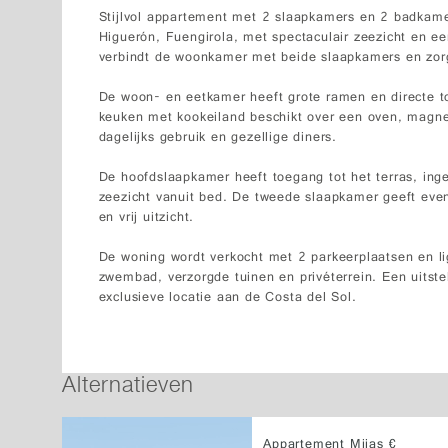
Stijlvol appartement met 2 slaapkamers en 2 badkame
Higuerón, Fuengirola, met spectaculair zeezicht en e
verbindt de woonkamer met beide slaapkamers en zorgt
De woon- en eetkamer heeft grote ramen en directe toe
keuken met kookeiland beschikt over een oven, magnet
dagelijks gebruik en gezellige diners.
De hoofdslaapkamer heeft toegang tot het terras, in
zeezicht vanuit bed. De tweede slaapkamer geeft evene
en vrij uitzicht.
De woning wordt verkocht met 2 parkeerplaatsen en l
zwembad, verzorgde tuinen en privéterrein. Een uitst
exclusieve locatie aan de Costa del Sol.
Alternatieven
Appartement Mijas €