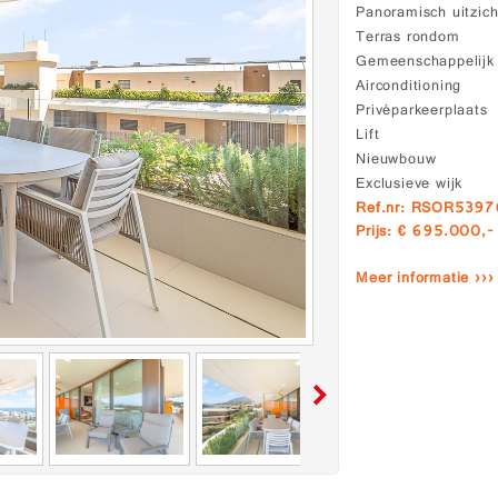
Panoramisch uitzich
Terras rondom
Gemeenschappelij
Airconditioning
Privéparkeerplaats
Lift
Nieuwbouw
Exclusieve wijk
Ref.nr: RSOR539
Prijs: € 695.000,-
Meer informatie ›››