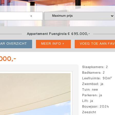
Appartement Fuengirola € 695.000,-
AR OVERZICHT
MEER INFO
VOEG TOE AAN FA
.000,-
Slaapkamers
2
Badkamers
2
Leefruimte
90m²
Zwembad
ja
Tuin
nee
Parkeren
ja
Lift
ja
Bouwjaar
2024
Zeezicht