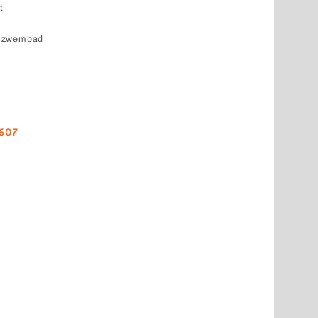
t
k zwembad
7607