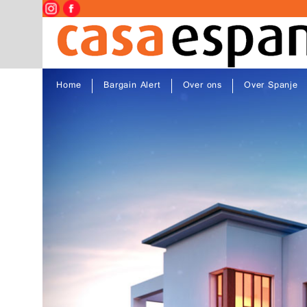
Home
Bargain Alert
Over ons
Over Spanje