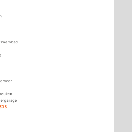
um
k zwembad
g
vervoer
 keuken
eergarage
538