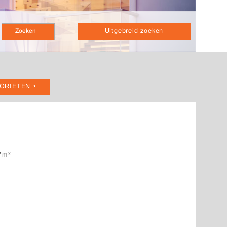
Uitgebreid zoeken
VORIETEN
7m²