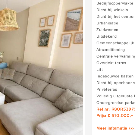
Bedrijfsoppervlakte
Dicht bij winkels
Dicht bij het centr
Urbanisatie
Zuidwesten
Uitstekend
Gemeenschappelij
Airconditioning
Centrale verwarmin
Overdekt terras
Lift
Ingebouwde kasten
Dicht bij openbaar 
Privéterras
Volledig uitgeruste
Ondergrondse park
Ref.nr: RSOR5397
Prijs: € 510.000,-
Meer informatie ›››