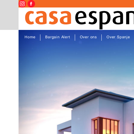
Home
Bargain Alert
Over ons
Over Spanje