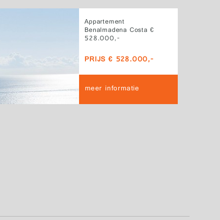
Appartement
Benalmadena Costa €
528.000,-
PRIJS € 528.000,-
meer informatie