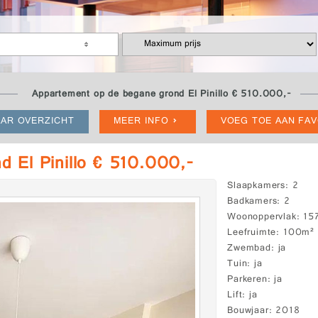
Appartement op de begane grond El Pinillo € 510.000,-
AR OVERZICHT
MEER INFO
VOEG TOE AAN FA
 El Pinillo € 510.000,-
Slaapkamers
2
Badkamers
2
Woonoppervlak
15
Leefruimte
100m²
Zwembad
ja
Tuin
ja
Parkeren
ja
Lift
ja
Bouwjaar
2018