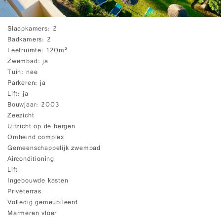
Slaapkamers
2
Badkamers
2
Leefruimte
120m²
Zwembad
ja
Tuin
nee
Parkeren
ja
Lift
ja
Bouwjaar
2003
Zeezicht
Uitzicht op de bergen
Omheind complex
Gemeenschappelijk zwembad
Airconditioning
Lift
Ingebouwde kasten
Privéterras
Volledig gemeubileerd
Marmeren vloer