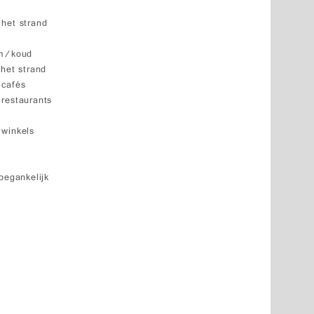
 het strand
rm/koud
 het strand
 cafés
 restaurants
 winkels
oegankelijk