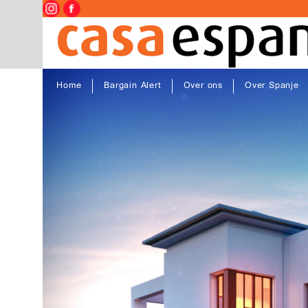
Home
Bargain Alert
Over ons
Over Spanje