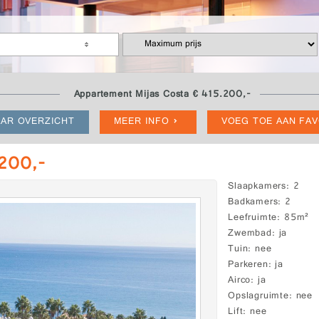
Appartement Mijas Costa € 415.200,-
AR OVERZICHT
MEER INFO
VOEG TOE AAN FA
.200,-
Slaapkamers
2
Badkamers
2
Leefruimte
85m²
Zwembad
ja
Tuin
nee
Parkeren
ja
Airco
ja
Opslagruimte
nee
Lift
nee