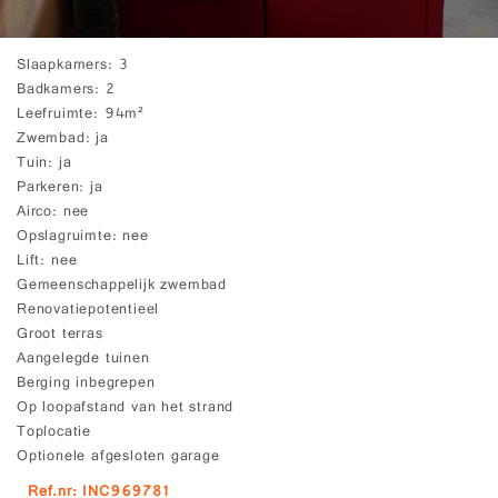
Slaapkamers
3
Badkamers
2
Leefruimte
94m²
Zwembad
ja
Tuin
ja
Parkeren
ja
Airco
nee
Opslagruimte
nee
Lift
nee
Gemeenschappelijk zwembad
Renovatiepotentieel
Groot terras
Aangelegde tuinen
Berging inbegrepen
Op loopafstand van het strand
Toplocatie
Optionele afgesloten garage
Ref.nr: INC969781