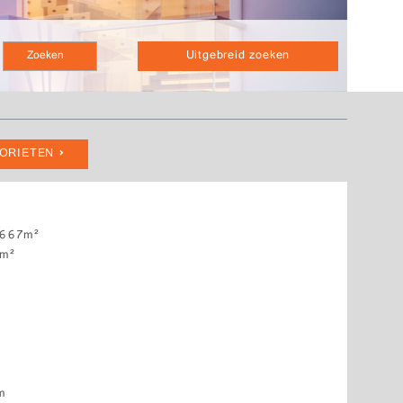
Uitgebreid zoeken
VORIETEN
667m²
m²
um