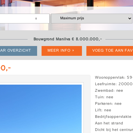
Bouwgrond Manilva € 8.000.000,-
AR OVERZICHT
MEER INFO
VOEG TOE AAN FA
0,-
Woonoppervlak
59
Leefruimte
20000
Zwembad
nee
Tuin
nee
Parkeren
nee
Lift
nee
Bedrijfsoppervlakte
Aan het strand
Dicht bij het centr