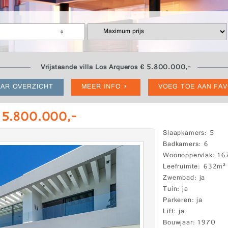
Vrijstaande villa Los Arqueros € 5.800.000,-
AR OVERZICHT
MEER INFO
VOEG TOE AAN FA
€ 5.800.000,-
Slaapkamers
5
Badkamers
6
Woonoppervlak
16
Leefruimte
632m²
Zwembad
ja
Tuin
ja
Parkeren
ja
Lift
ja
Bouwjaar
1970