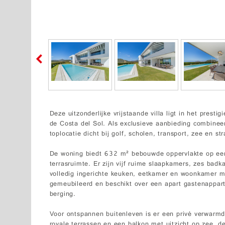
Deze uitzonderlijke vrijstaande villa ligt in het pres
de Costa del Sol. Als exclusieve aanbieding combinee
toplocatie dicht bij golf, scholen, transport, zee en st
De woning biedt 632 m² bebouwde oppervlakte op ee
terrasruimte. Er zijn vijf ruime slaapkamers, zes bad
volledig ingerichte keuken, eetkamer en woonkamer me
gemeubileerd en beschikt over een apart gastenappa
berging.
Voor ontspannen buitenleven is er een privé verwarm
royale terrassen en een balkon met uitzicht op zee, de