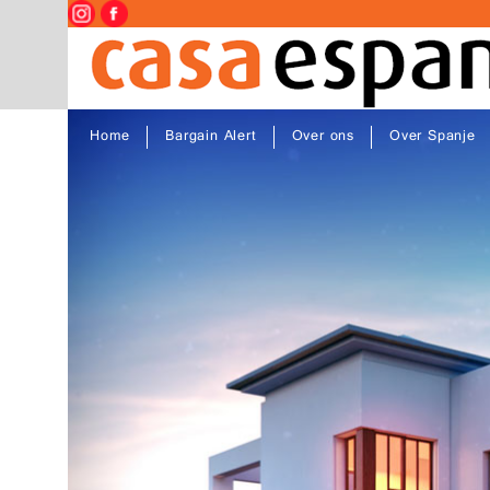
Home
Bargain Alert
Over ons
Over Spanje