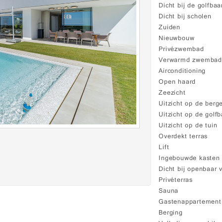
Dicht bij de golfbaa
Dicht bij scholen
Zuiden
Nieuwbouw
Privézwembad
Verwarmd zwemba
Airconditioning
Open haard
Zeezicht
Uitzicht op de berg
Uitzicht op de golf
Uitzicht op de tuin
Overdekt terras
Lift
Ingebouwde kasten
Dicht bij openbaar 
Privéterras
Sauna
Gastenappartement
Berging