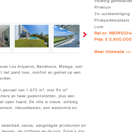
Volledig gemeubile
Privétuin
24-uursbeveiliging
Privéparkeerplaats
Luxe
Ref.nr: RSOR502
Prijs: € 5.800.000
Meer informatie ›››
tigieuze Los Arqueros, Benahavis, Malaga, aan
rt het pand luxe, comfort en gemak op een
randen.
n perceel van 1.675 m², met 94 m²
kamers en twee gastentoiletten, plus een
t open haard. De villa is nieuw, volledig
rtement, inbouwkasten, een wasruimte en
d zwembad, sauna, aangelegde privétuinen en
 bergen, de golfbaan en de tuin. Extra’s zijn