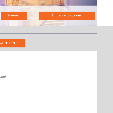
Uitgebreid zoeken
VORIETEN
0m²