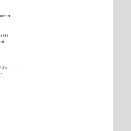
embad
laats
erd
735
,-