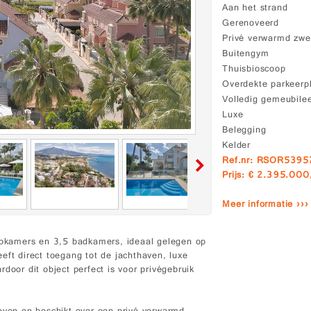
Aan het strand
Gerenoveerd
Privé verwarmd zw
Buitengym
Thuisbioscoop
Overdekte parkeerp
Volledig gemeubile
Luxe
Belegging
Kelder
Ref.nr: RSOR5395
Prijs: € 2.395.000
Meer informatie ›››
aapkamers en 3,5 badkamers, ideaal gelegen op
eft direct toegang tot de jachthaven, luxe
door dit object perfect is voor privégebruik