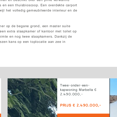
leven en beschikt over een privé verwarmd
s en een thuisbioscoop. Een overdekte carport
wijl het volledig gemeubileerde interieur en de
mer op de begane grond, een master suite
een extra slaapkamer of kantoor met toilet op
ruimte en nog twee slaapkamers. Dankzij de
elezen kans op een toplocatie aan zee in
Twee-onder-een-
kapwoning Marbella €
2.490.000,-
PRIJS € 2.490.000,-