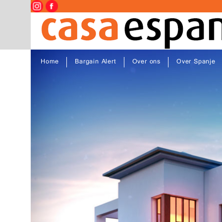
Home
Bargain Alert
Over ons
Over Spanje