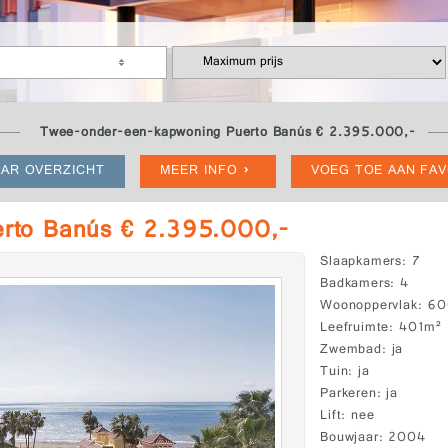
Twee-onder-een-kapwoning Puerto Banús € 2.395.000,-
AR OVERZICHT
MEER INFO
VOEG TOE AAN FA
rto Banús € 2.395.000,-
Slaapkamers
7
Badkamers
4
Woonoppervlak
60
Leefruimte
401m²
Zwembad
ja
Tuin
ja
Parkeren
ja
Lift
nee
Bouwjaar
2004