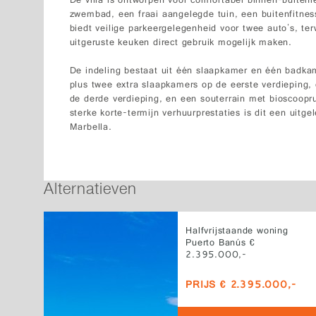
De villa is ontworpen voor comfortabel binnen-buiten
zwembad, een fraai aangelegde tuin, een buitenfitnes
biedt veilige parkeergelegenheid voor twee auto's, ter
uitgeruste keuken direct gebruik mogelijk maken.
De indeling bestaat uit één slaapkamer en één badka
plus twee extra slaapkamers op de eerste verdieping, 
de derde verdieping, en een souterrain met bioscoop
sterke korte-termijn verhuurprestaties is dit een uitg
Marbella.
Alternatieven
Halfvrijstaande woning
Puerto Banús €
2.395.000,-
PRIJS € 2.395.000,-