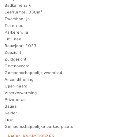
Badkamers
4
Leefruimte
330m²
Zwembad
ja
Tuin
nee
Parkeren
ja
Lift
nee
Bouwjaar
2023
Zeezicht
Zuidgericht
Gerenoveerd
Gemeenschappelijk zwembad
Airconditioning
Open haard
Vloerverwarming
Privéterras
Sauna
Kelder
Luxe
Gemeenschappelijke parkeerplaats
Ref.nr: RSOR5395765