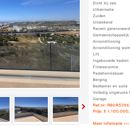
Dicht bij zee
Urbanisatie
Zuiden
Uitstekend
Recent gerenoveer
Gemeenschappelij
Airconditioning
Airconditioning war
Lift
Ingebouwde kasten
Fitnessruimte
Padeltennisbaan
Berging
Badkamer en suite
Volledig uitgeruste
Garage
Ref.nr: RSOR539
Prijs: € 1.100.000,
Meer informatie ›››