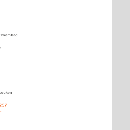
d
k zwembad
m
 keuken
6257
-