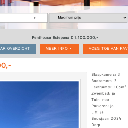
Penthouse Estepona € 1.100.000,-
AR OVERZICHT
MEER INFO
VOEG TOE AAN FA
00,-
Slaapkamers
3
Badkamers
3
Leefruimte
105m²
Zwembad
ja
Tuin
nee
Parkeren
ja
Lift
ja
Bouwjaar
2024
Dorp