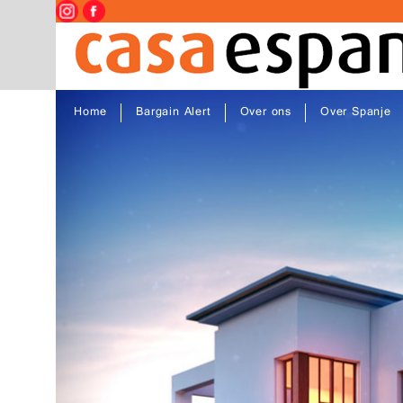
Home
Bargain Alert
Over ons
Over Spanje