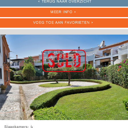
TERUG NAAR OVERZICHT
MEER INFO
VOEG TOE AAN FAVORIETEN
Slaapkamers
4