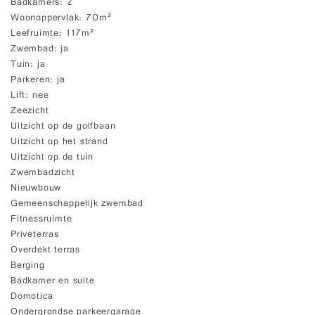
Badkamers
2
Woonoppervlak
70m²
Leefruimte
117m²
Zwembad
ja
Tuin
ja
Parkeren
ja
Lift
nee
Zeezicht
Uitzicht op de golfbaan
Uitzicht op het strand
Uitzicht op de tuin
Zwembadzicht
Nieuwbouw
Gemeenschappelijk zwembad
Fitnessruimte
Privéterras
Overdekt terras
Berging
Badkamer en suite
Domotica
Ondergrondse parkeergarage