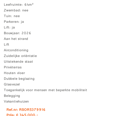
Leefruimte
64m²
Zwembad
nee
Tuin
nee
Parkeren
ja
Lift
ja
Bouwjaar
2026
Aan het strand
Lift
Airconditioning
Zuidelijke oriëntatie
Uitstekende staat
Privéterras
Houten vloer
Dubbele beglazing
Glasvezel
Toegankelijk voor mensen met beperkte mobiliteit
Belegging
Vakantiehuizen
Ref.nr: RSOR5379916
Prijs: € 345.000,-