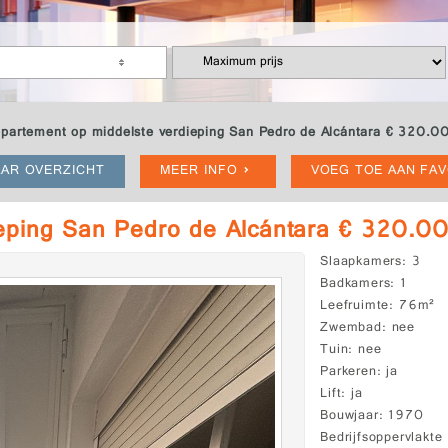
partement op middelste verdieping San Pedro de Alcántara € 320.0
AR OVERZICHT
MEER INFO
VOEG TOE AAN FA
ieping San Pedro de Alcántara € 320.0
Slaapkamers
3
Badkamers
1
Leefruimte
76m²
Zwembad
nee
Tuin
nee
Parkeren
ja
Lift
ja
Bouwjaar
1970
Bedrijfsoppervlakte