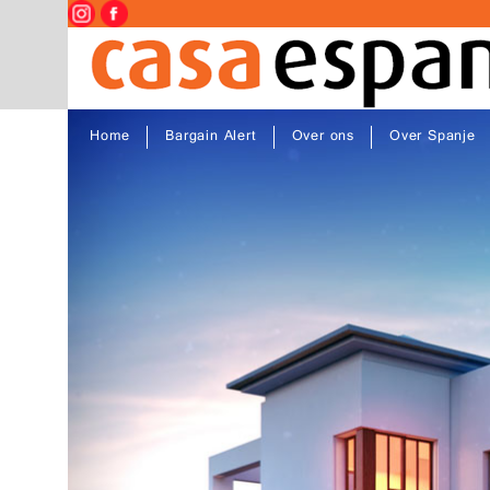
Home
Bargain Alert
Over ons
Over Spanje