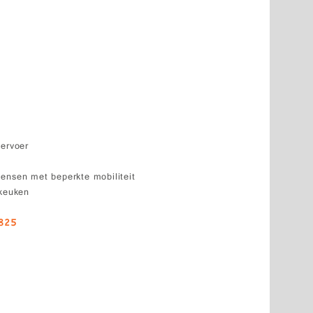
vervoer
ensen met beperkte mobiliteit
 keuken
825