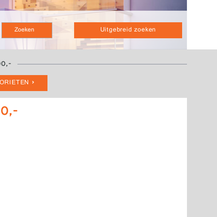
Uitgebreid zoeken
00,-
VORIETEN
00,-