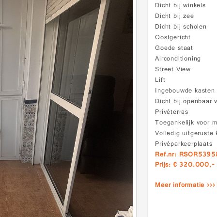
Dicht bij winkels
Dicht bij zee
Dicht bij scholen
Oostgericht
Goede staat
Airconditioning
Street View
Lift
Ingebouwde kasten
Dicht bij openbaar 
Privéterras
Toegankelijk voor m
Volledig uitgeruste
Privéparkeerplaats
Ref.nr: RSOR5395
Prijs: € 320.000,-
Meer informatie ›››