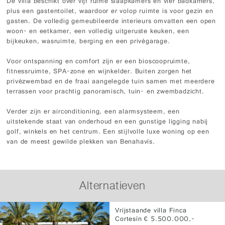
De villa beschikt over vijf ruime slaapkamers en vier badkamers,
plus een gastentoilet, waardoor er volop ruimte is voor gezin en
gasten. De volledig gemeubileerde interieurs omvatten een open
woon- en eetkamer, een volledig uitgeruste keuken, een
bijkeuken, wasruimte, berging en een privégarage.
Voor ontspanning en comfort zijn er een bioscoopruimte,
fitnessruimte, SPA-zone en wijnkelder. Buiten zorgen het
privézwembad en de fraai aangelegde tuin samen met meerdere
terrassen voor prachtig panoramisch, tuin- en zwembadzicht.
Verder zijn er airconditioning, een alarmsysteem, een
uitstekende staat van onderhoud en een gunstige ligging nabij
golf, winkels en het centrum. Een stijlvolle luxe woning op een
van de meest gewilde plekken van Benahavís.
Alternatieven
Vrijstaande villa Finca
Cortesín € 5.500.000,-