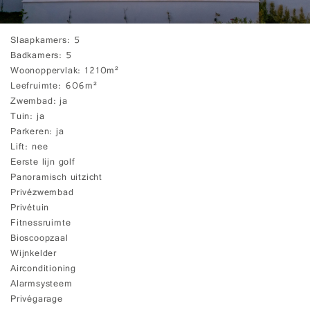
Slaapkamers
5
Badkamers
5
Woonoppervlak
1210m²
Leefruimte
606m²
Zwembad
ja
Tuin
ja
Parkeren
ja
Lift
nee
Eerste lijn golf
Panoramisch uitzicht
Privézwembad
Privétuin
Fitnessruimte
Bioscoopzaal
Wijnkelder
Airconditioning
Alarmsysteem
Privégarage