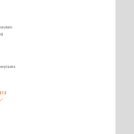
 keuken
ng
erplaats
313
,-