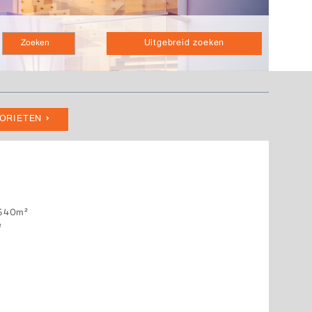
Uitgebreid zoeken
VORIETEN
640m²
²