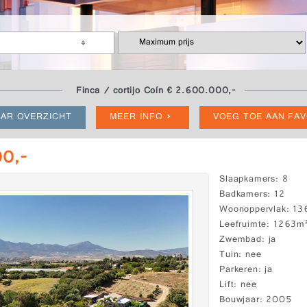
Finca / cortijo Coín € 2.600.000,-
AR OVERZICHT
MEER INFO
VOEG TOE AAN FA
00,-
Slaapkamers
8
Badkamers
12
Woonoppervlak
13
Leefruimte
1263m
Zwembad
ja
Tuin
nee
Parkeren
ja
Lift
nee
Bouwjaar
2005