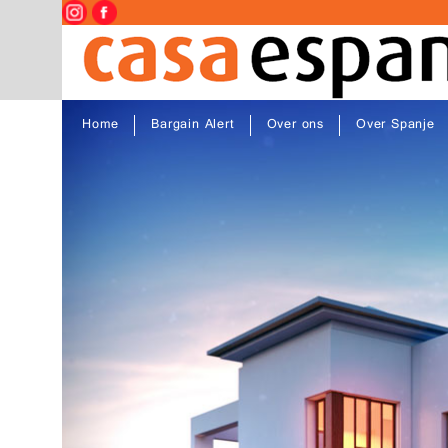
Home
Bargain Alert
Over ons
Over Spanje