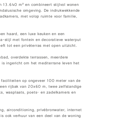
an 13.640 m² en combineert stijlvol wonen
 Andalusische omgeving. De indrukwekkende
badkamers, met volop ruimte voor familie,
en haard, een luxe keuken en een
a-stijl met fontein en decoratieve waterput
eft tot een privéterras met open uitzicht.
mbad, overdekte terrassen, meerdere
 is ingericht om het mediterrane leven het
 faciliteiten op ongeveer 100 meter van de
n, een rijbak van 20x60 m, twee zelfstandige
ks, wasplaats, poets- en zadelkamers en
, airconditioning, privébronwater, internet
e is ook verhuur van een deel van de woning