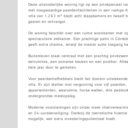
Deze uitzonderlijke woning ligt op een privéperceel v
met hoogwaardige paardenfaciliteiten in een rustige
villa van 1.263 m² biedt acht slaapkamers en twaalf 
gasten en ontvangst.
De woning beschikt over een ruime woonkamer met op
spectaculaire eetkamer. Een prachtige patio in Córdob
geeft extra charme, terwijl de master suite toegang he
Buitenleven staat centraal met een prachtig privézwe
eetruimtes, een zomerse keuken en een poolbar. Alles
hele jaar door te genieten.
Voor paardenliefhebbers biedt het domein uitstekende
villa. Er zijn stallen met vergunning voor vijf paarde
appartementen, wasruimte, horse walker, drie paddoc
ondergrondse mestopslag.
Moderne voorzieningen zijn onder meer vloerverwarming
en 24-uursbeveiliging. Dankzij de toeristische licenti
mogelijk, wat extra investeringspotentieel biedt.