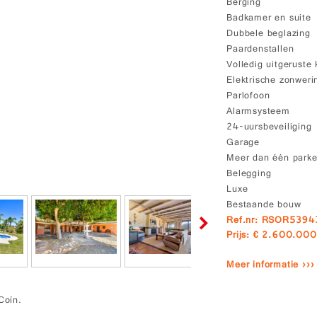
Berging
Badkamer en suite
Dubbele beglazing
Paardenstallen
Volledig uitgeruste
Elektrische zonweri
Parlofoon
Alarmsysteem
24-uursbeveiliging
Garage
Meer dan één parke
Belegging
Luxe
Bestaande bouw
Ref.nr: RSOR5394
Prijs: € 2.600.000
Meer informatie ›››
Coín.