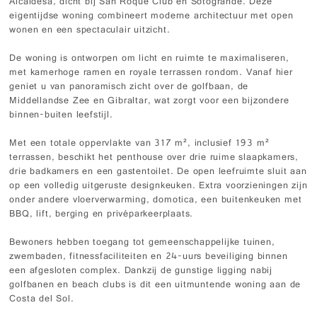
Alcaidesa, dicht bij San Roque Club en Sotogrande. Deze
eigentijdse woning combineert moderne architectuur met open
wonen en een spectaculair uitzicht.
De woning is ontworpen om licht en ruimte te maximaliseren,
met kamerhoge ramen en royale terrassen rondom. Vanaf hier
geniet u van panoramisch zicht over de golfbaan, de
Middellandse Zee en Gibraltar, wat zorgt voor een bijzondere
binnen-buiten leefstijl.
Met een totale oppervlakte van 317 m², inclusief 193 m²
terrassen, beschikt het penthouse over drie ruime slaapkamers,
drie badkamers en een gastentoilet. De open leefruimte sluit aan
op een volledig uitgeruste designkeuken. Extra voorzieningen zijn
onder andere vloerverwarming, domotica, een buitenkeuken met
BBQ, lift, berging en privéparkeerplaats.
Bewoners hebben toegang tot gemeenschappelijke tuinen,
zwembaden, fitnessfaciliteiten en 24-uurs beveiliging binnen
een afgesloten complex. Dankzij de gunstige ligging nabij
golfbanen en beach clubs is dit een uitmuntende woning aan de
Costa del Sol.