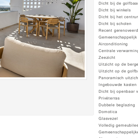
Dicht bij de golfbaa
Dicht bij winkels
Dicht bij het centr
Dicht bij scholen
Recent gerenoveer
Gemeenschappelij
Airconditioning
Centrale verwarmin
Zeezicht
Uitzicht op de berg
Uitzicht op de golf
Panoramisch uitzich
Ingebouwde kasten
Dicht bij openbaar 
Privéterras
Dubbele beglazing
Domotica
Glasvezel
Volledig gemeubile
Gemeenschappelijke