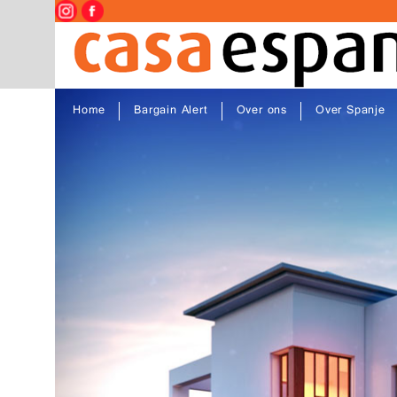
Home
Bargain Alert
Over ons
Over Spanje