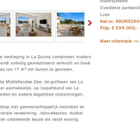
Alarmsysteem
Overdekte parkeerp
Luxe
Ref.nr: RSOR529
Prijs: € 599.000,-
Meer informatie ›››
te verdieping in La Quinta combineert modern
wordt volledig gemeubileerd verkocht en biedt
ras van 17 m² om buiten te genieten.
 de Middellandse Zee, de golfbaan van La
er aantrekkelijk, op loopafstand van La
randen en andere dagelijkse voorzieningen.
schap met gemeenschappelijk zwembad en
centrale verwarming, inbouwkasten, dubbel
 Een uitstekende keuze als vaste woning,