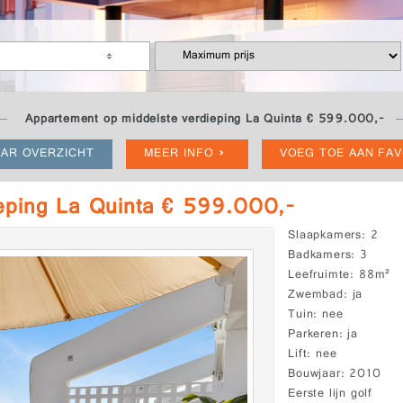
Appartement op middelste verdieping La Quinta € 599.000,-
AR OVERZICHT
MEER INFO
VOEG TOE AAN FA
ieping La Quinta € 599.000,-
Slaapkamers
2
Badkamers
3
Leefruimte
88m²
Zwembad
ja
Tuin
nee
Parkeren
ja
Lift
nee
Bouwjaar
2010
Eerste lijn golf