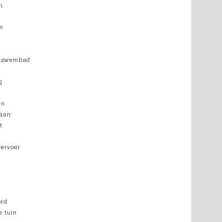
n
um
d
k zwembad
g
en
baan
t
vervoer
erd
 tuin