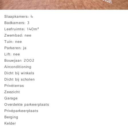
Slaapkamers
4
Badkamers
3
Leefruimte
140m²
Zwembad
nee
Tuin
nee
Parkeren
ja
Lift
nee
Bouwjaar
2002
Airconditioning
Dicht bij winkels
Dicht bij scholen
Privéterras
Zeezicht
Garage
Overdekte parkeerplaats
Privéparkeerplaats
Berging
Kelder