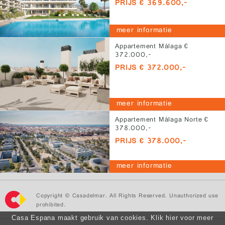
PRIJS € 369.600,-
meer informatie
Appartement Málaga €
372.000,-
PRIJS € 372.000,-
meer informatie
Appartement Málaga Norte €
378.000,-
PRIJS € 378.000,-
meer informatie
Copyright © Casadelmar. All Rights Reserved. Unauthorized use
prohibited.
Casa Espana maakt gebruik van cookies. Klik hier voor meer