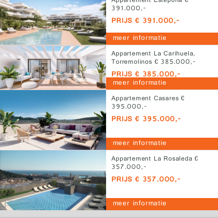
Appartement Estepona €
391.000,-
PRIJS € 391.000,-
meer informatie
Appartement La Carihuela,
Torremolinos € 385.000,-
PRIJS € 385.000,-
meer informatie
Appartement Casares €
395.000,-
PRIJS € 395.000,-
meer informatie
Appartement La Rosaleda €
357.000,-
PRIJS € 357.000,-
meer informatie