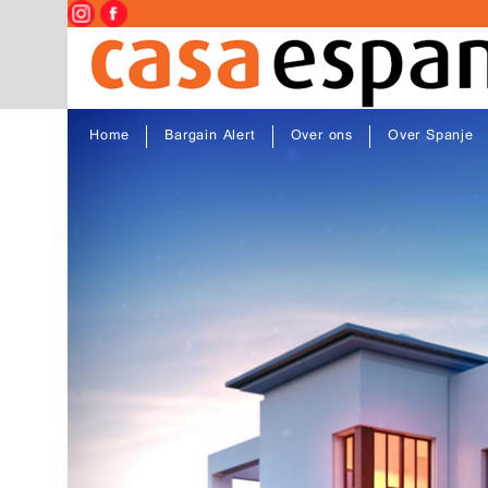
Home
Bargain Alert
Over ons
Over Spanje