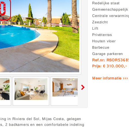
Redelijke staat
Gemeenschappelij
Centrale verwarmin
Zeezicht
Lift
Privéterras
Houten vloer
Barbecue
Garage parkeren
Ref.nr: RSOR5368
Prijs: € 310.000,-
Meer informatie ›››
ing in Riviera del Sol, Mijas Costa, gelegen
rs, 2 badkamers en een comfortabele indeling