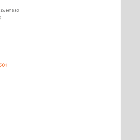
k zwembad
g
501