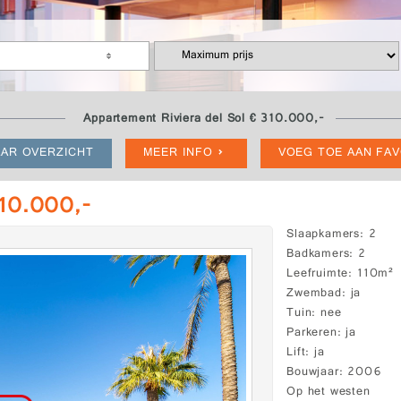
Appartement Riviera del Sol € 310.000,-
AR OVERZICHT
MEER INFO
VOEG TOE AAN FA
310.000,-
Slaapkamers
2
Badkamers
2
Leefruimte
110m²
Zwembad
ja
Tuin
nee
Parkeren
ja
Lift
ja
Bouwjaar
2006
Op het westen