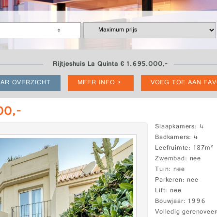
Rijtjeshuis La Quinta € 1.695.000,-
AR OVERZICHT
MEER INFO
VOEG TOE AAN FA
00,-
Slaapkamers
4
Badkamers
4
Leefruimte
187m²
Zwembad
nee
Tuin
nee
Parkeren
nee
Lift
nee
Bouwjaar
1996
Volledig gerenovee