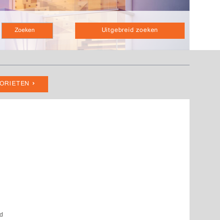
Uitgebreid zoeken
VORIETEN
rd