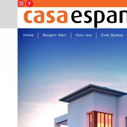
Home
Bargain Alert
Over ons
Over Spanje