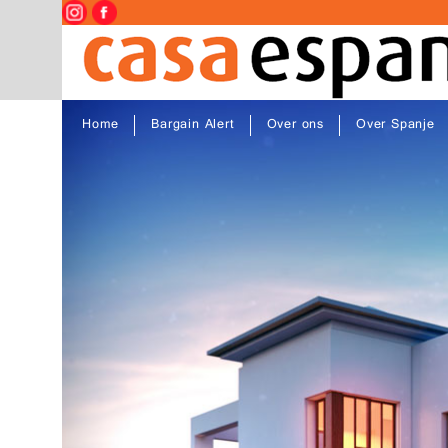
Home
Bargain Alert
Over ons
Over Spanje