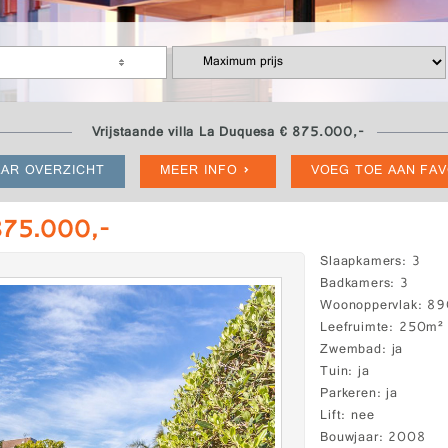
Vrijstaande villa La Duquesa € 875.000,-
AR OVERZICHT
MEER INFO
VOEG TOE AAN FA
 875.000,-
Slaapkamers
3
Badkamers
3
Woonoppervlak
89
Leefruimte
250m²
Zwembad
ja
Tuin
ja
Parkeren
ja
Lift
nee
Bouwjaar
2008