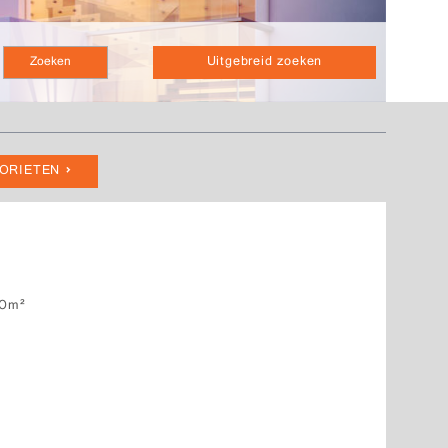
Uitgebreid zoeken
VORIETEN
0m²