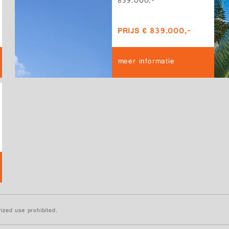
839.000,-
PRIJS € 839.000,-
meer informatie
ized use prohibited.