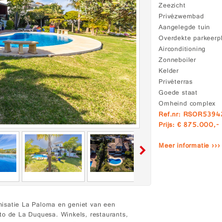
Zeezicht
Privézwembad
Aangelegde tuin
Overdekte parkeerp
Airconditioning
Zonneboiler
Kelder
Privéterras
Goede staat
Omheind complex
Ref.nr: RSOR539
Prijs: € 875.000,-
Meer informatie ›››
anisatie La Paloma en geniet van een
to de La Duquesa. Winkels, restaurants,