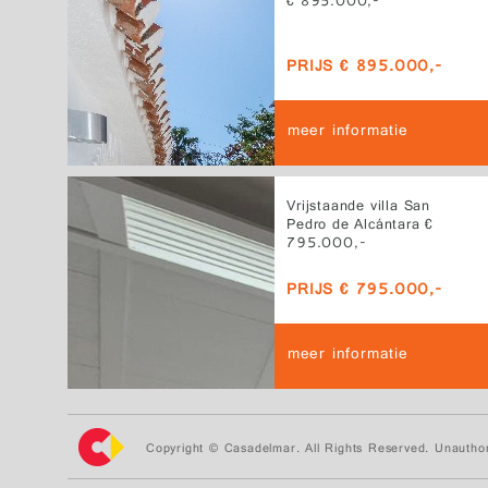
€ 895.000,-
PRIJS € 895.000,-
meer informatie
Vrijstaande villa San
Pedro de Alcántara €
795.000,-
PRIJS € 795.000,-
meer informatie
Copyright © Casadelmar. All Rights Reserved. Unauthor