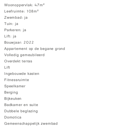
Woonoppervlak
47m²
Leefruimte
108m²
Zwembad
ja
Tuin
ja
Parkeren
ja
Lift
ja
Bouwjaar
2022
Appartement op de begane grond
Volledig gemeubileerd
Overdekt terras
Lift
Ingebouwde kasten
Fitnessruimte
Speelkamer
Berging
Bijkeuken
Badkamer en suite
Dubbele beglazing
Domotica
Gemeenschappelijk zwembad