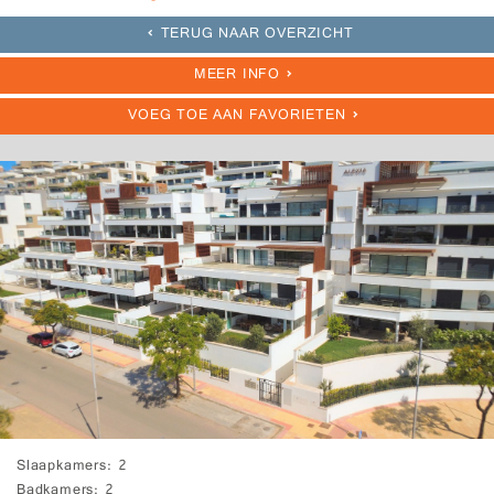
TERUG NAAR OVERZICHT
MEER INFO
VOEG TOE AAN FAVORIETEN
Slaapkamers
2
Badkamers
2