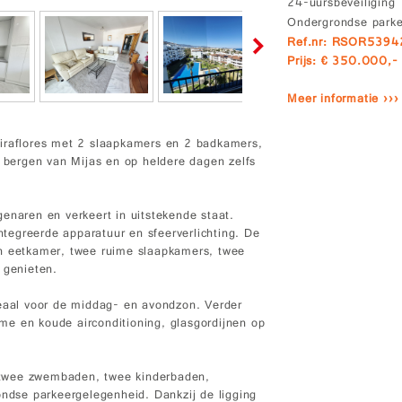
24-uursbeveiliging
Ondergrondse park
Ref.nr: RSOR539
Prijs: € 350.000,-
Meer informatie ›››
Miraflores met 2 slaapkamers en 2 badkamers,
e bergen van Mijas en op heldere dagen zelfs
enaren en verkeert in uitstekende staat.
tegreerde apparatuur en sfeerverlichting. De
en eetkamer, twee ruime slaapkamers, twee
 genieten.
deaal voor de middag- en avondzon. Verder
e en koude airconditioning, glasgordijnen op
 twee zwembaden, twee kinderbaden,
ondse parkeergelegenheid. Dankzij de ligging