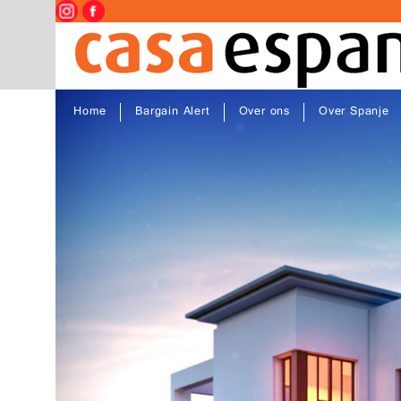
Home
Bargain Alert
Over ons
Over Spanje