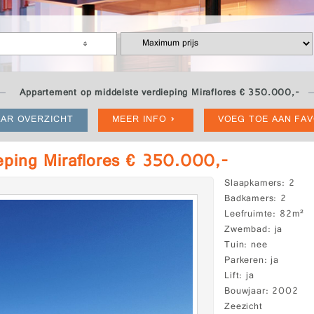
Appartement op middelste verdieping Miraflores € 350.000,-
AR OVERZICHT
MEER INFO
VOEG TOE AAN FA
eping Miraflores € 350.000,-
Slaapkamers
2
Badkamers
2
Leefruimte
82m²
Zwembad
ja
Tuin
nee
Parkeren
ja
Lift
ja
Bouwjaar
2002
Zeezicht