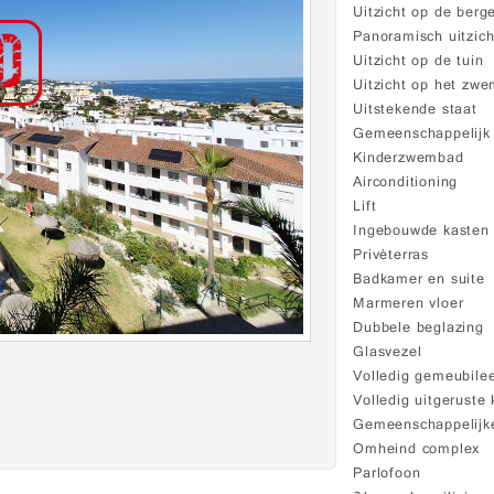
Uitzicht op de berg
Panoramisch uitzich
Uitzicht op de tuin
Uitzicht op het zw
Uitstekende staat
Gemeenschappelij
Kinderzwembad
Airconditioning
Lift
Ingebouwde kasten
Privéterras
Badkamer en suite
Marmeren vloer
Dubbele beglazing
Glasvezel
Volledig gemeubile
Volledig uitgeruste
Gemeenschappelijke
Omheind complex
Parlofoon