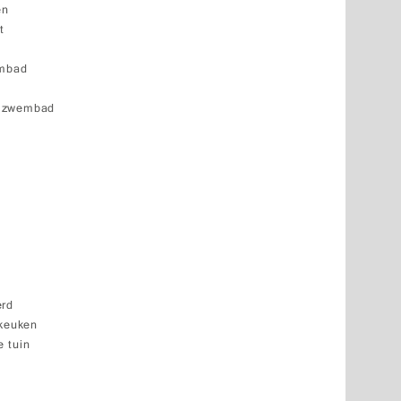
en
t
embad
k zwembad
erd
 keuken
 tuin