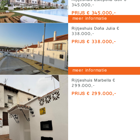
Rijtjeshuis Estepona Golf €
345.000,-
PRIJS € 345.000,-
meer informatie
Rijtjeshuis Doña Julia €
338.000,-
PRIJS € 338.000,-
meer informatie
Rijtjeshuis Marbella €
299.000,-
PRIJS € 299.000,-