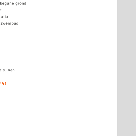
 begane grond
t
tatie
k zwembad
 tuinen
741