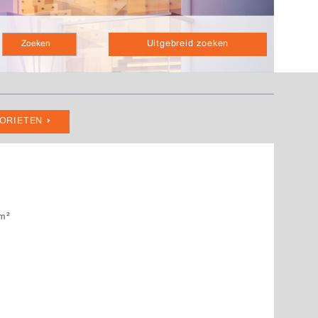
Uitgebreid zoeken
VORIETEN
m²