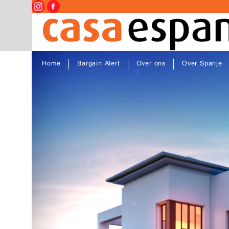
Home
Bargain Alert
Over ons
Over Spanje