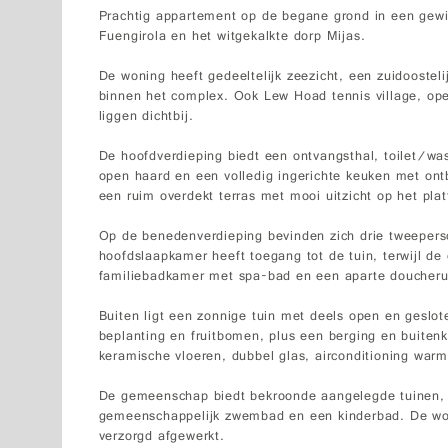
Prachtig appartement op de begane grond in een gewild
Fuengirola en het witgekalkte dorp Mijas.
De woning heeft gedeeltelijk zeezicht, een zuidoosteli
binnen het complex. Ook Lew Hoad tennis village, op
liggen dichtbij.
De hoofdverdieping biedt een ontvangsthal, toilet/w
open haard en een volledig ingerichte keuken met ont
een ruim overdekt terras met mooi uitzicht op het plat
Op de benedenverdieping bevinden zich drie tweeper
hoofdslaapkamer heeft toegang tot de tuin, terwijl d
familiebadkamer met spa-bad en een aparte doucheru
Buiten ligt een zonnige tuin met deels open en geslot
beplanting en fruitbomen, plus een berging en buiten
keramische vloeren, dubbel glas, airconditioning wa
De gemeenschap biedt bekroonde aangelegde tuinen, 
gemeenschappelijk zwembad en een kinderbad. De won
verzorgd afgewerkt.