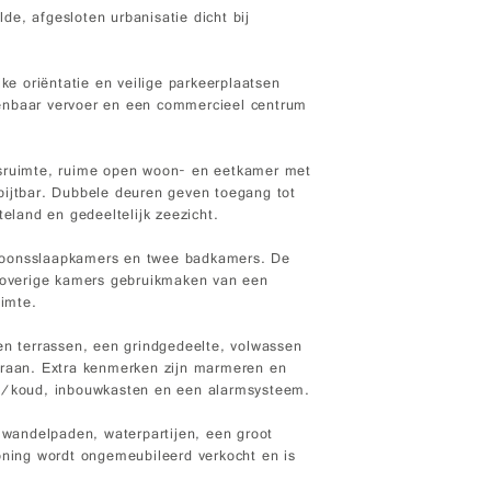
e, afgesloten urbanisatie dicht bij
jke oriëntatie en veilige parkeerplaatsen
enbaar vervoer en een commercieel centrum
asruimte, ruime open woon- en eetkamer met
bijtbar. Dubbele deuren geven toegang tot
teland en gedeeltelijk zeezicht.
soonsslaapkamers en twee badkamers. De
e overige kamers gebruikmaken van een
imte.
en terrassen, een grindgedeelte, volwassen
kraan. Extra kenmerken zijn marmeren en
rm/koud, inbouwkasten en een alarmsysteem.
wandelpaden, waterpartijen, een groot
ing wordt ongemeubileerd verkocht en is