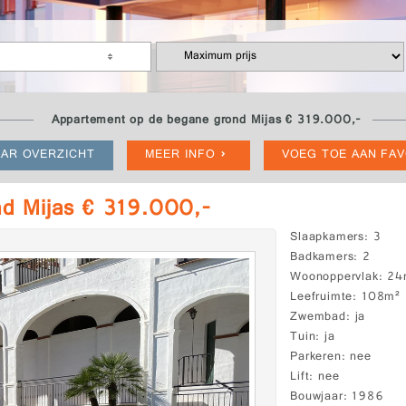
Appartement op de begane grond Mijas € 319.000,-
AR OVERZICHT
MEER INFO
VOEG TOE AAN FA
d Mijas € 319.000,-
Slaapkamers
3
Badkamers
2
Woonoppervlak
24
Leefruimte
108m²
Zwembad
ja
Tuin
ja
Parkeren
nee
Lift
nee
Bouwjaar
1986