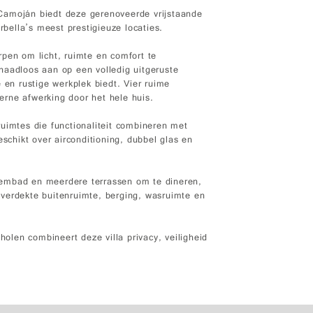
Camoján biedt deze gerenoveerde vrijstaande
rbella’s meest prestigieuze locaties.
rpen om licht, ruimte en comfort te
naadloos aan op een volledig uitgeruste
 en rustige werkplek biedt. Vier ruime
rne afwerking door het hele huis.
uimtes die functionaliteit combineren met
eschikt over airconditioning, dubbel glas en
wembad en meerdere terrassen om te dineren,
verdekte buitenruimte, berging, wasruimte en
holen combineert deze villa privacy, veiligheid