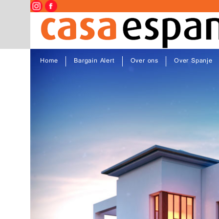
Home
Bargain Alert
Over ons
Over Spanje