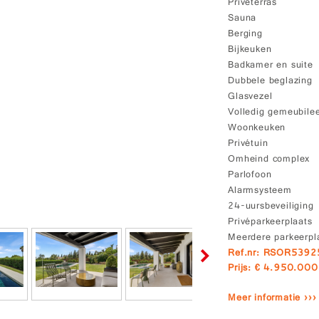
Privéterras
Sauna
Berging
Bijkeuken
Badkamer en suite
Dubbele beglazing
Glasvezel
Volledig gemeubile
Woonkeuken
Privétuin
Omheind complex
Parlofoon
Alarmsysteem
24-uursbeveiliging
Privéparkeerplaats
Meerdere parkeerpl
Ref.nr: RSOR5392
Prijs: € 4.950.000
Meer informatie ›››