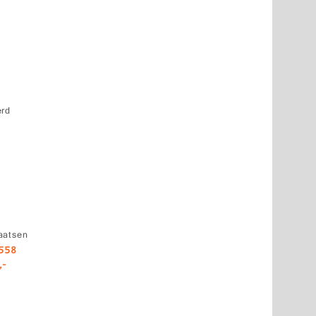
erd
aatsen
558
,-