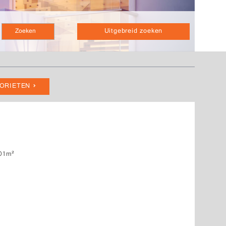
Uitgebreid zoeken
VORIETEN
01m²