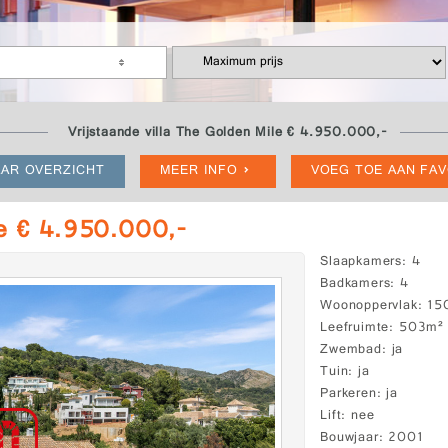
Vrijstaande villa The Golden Mile € 4.950.000,-
AR OVERZICHT
MEER INFO
VOEG TOE AAN FA
ile € 4.950.000,-
Slaapkamers
4
Badkamers
4
Woonoppervlak
15
Leefruimte
503m²
Zwembad
ja
Tuin
ja
Parkeren
ja
Lift
nee
Bouwjaar
2001