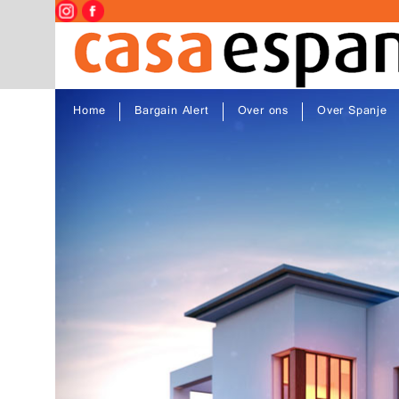
Home
Bargain Alert
Over ons
Over Spanje