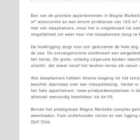
Een van de grootste appartementen in Magna Marbell
m² woonruimte en een enorm privéterras van 180 m² 
met vier slaapkamers, maar het is omgebouwd tot een
mogelijkheid om weer naar vier slaapkamers terug te 
De hoekligging zorgt voor zon gedurende de hele dag e
de zee. De ontvangstruimte combineert een eetgedeelt
het terras. De grote, volledig uitgeruste keuken besch
uitzicht, dat zowel vanaf het keuken-terras als vanuit
Alle slaapkamers hebben directe toegang tot het terr
beschikt daarnaast over een inloopdressing. Verder is
het hele appartement, twee privéparkeerplaatsen in 
allemaal eenvoudig bereikbaar via de lift.
Binnen het prestigieuze Magna Marbella-complex gen
zwembaden, fraai onderhouden tuinen en een liggin
Golf Club.