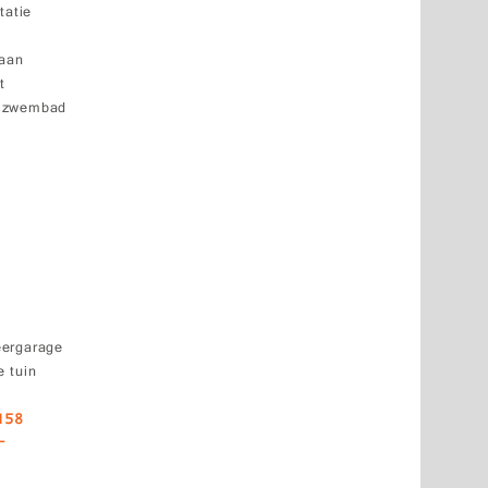
tatie
baan
t
k zwembad
eergarage
 tuin
158
-