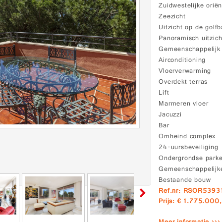
Zuidwestelijke oriën
Zeezicht
Uitzicht op de golf
Panoramisch uitzich
Gemeenschappelij
Airconditioning
Vloerverwarming
Overdekt terras
Lift
Marmeren vloer
Jacuzzi
Bar
Omheind complex
24-uursbeveiliging
Ondergrondse park
Gemeenschappelijke
Bestaande bouw
Ref.nr: RSOR5393
Prijs: € 1.775.000,