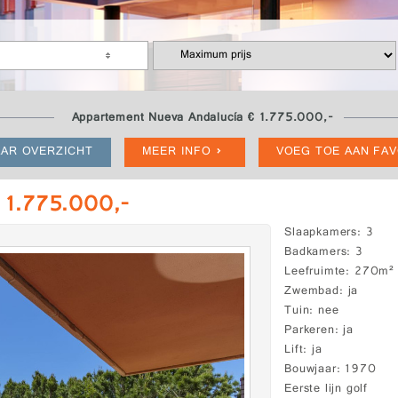
Appartement Nueva Andalucía € 1.775.000,-
AR OVERZICHT
MEER INFO
VOEG TOE AAN FA
 1.775.000,-
Slaapkamers
3
Badkamers
3
Leefruimte
270m²
Zwembad
ja
Tuin
nee
Parkeren
ja
Lift
ja
Bouwjaar
1970
Eerste lijn golf