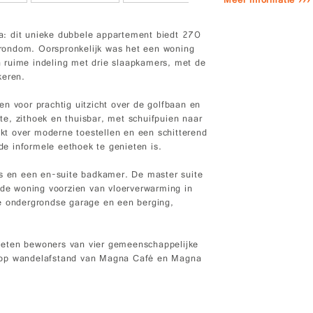
Meer informatie ›››
a: dit unieke dubbele appartement biedt 270
rondom. Oorspronkelijk was het een woning
 ruime indeling met drie slaapkamers, met de
keren.
n voor prachtig uitzicht over de golfbaan en
e, zithoek en thuisbar, met schuifpuien naar
ikt over moderne toestellen en een schitterend
 de informele eethoek te genieten is.
as en een en-suite badkamer. De master suite
 de woning voorzien van vloerverwarming in
de ondergrondse garage en een berging,
ieten bewoners van vier gemeenschappelijke
g op wandelafstand van Magna Café en Magna