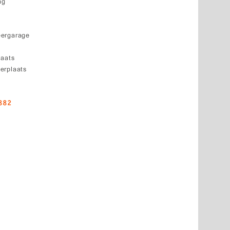
ng
eergarage
laats
erplaats
882