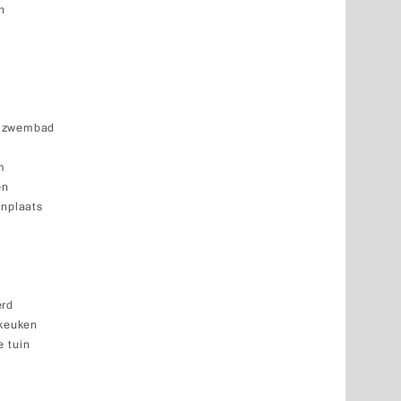
n
k zwembad
m
en
enplaats
erd
 keuken
 tuin