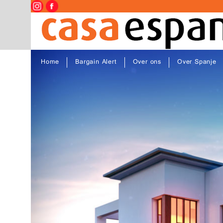
Home
Bargain Alert
Over ons
Over Spanje