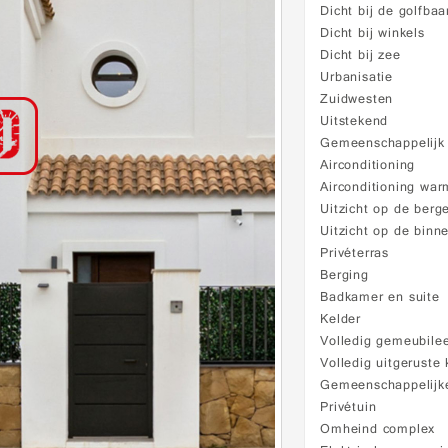
Dicht bij de golfbaa
Dicht bij winkels
Dicht bij zee
Urbanisatie
Zuidwesten
Uitstekend
Gemeenschappelij
Airconditioning
Airconditioning war
Uitzicht op de berg
Uitzicht op de binn
Privéterras
Berging
Badkamer en suite
Kelder
Volledig gemeubile
Volledig uitgeruste
Gemeenschappelijke
Privétuin
Omheind complex