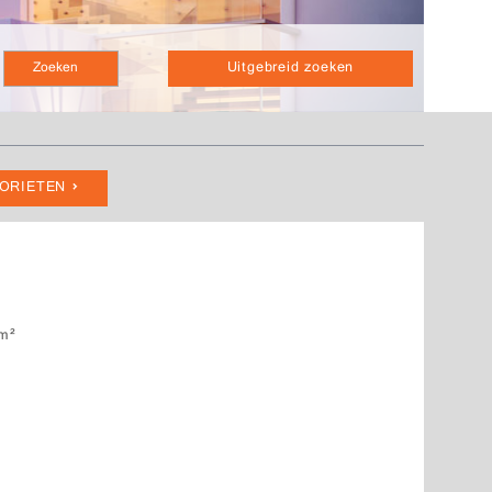
Uitgebreid zoeken
VORIETEN
m²