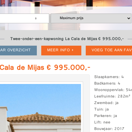
Twee-onder-een-kapwoning La Cala de Mijas € 995.000,-
AR OVERZICHT
MEER INFO
VOEG TOE AAN FA
Cala de Mijas € 995.000,-
Slaapkamers
4
Badkamers
4
Woonoppervlak
54
Leefruimte
282m²
Zwembad
ja
Tuin
ja
Parkeren
ja
Lift
nee
Bouwjaar
2017