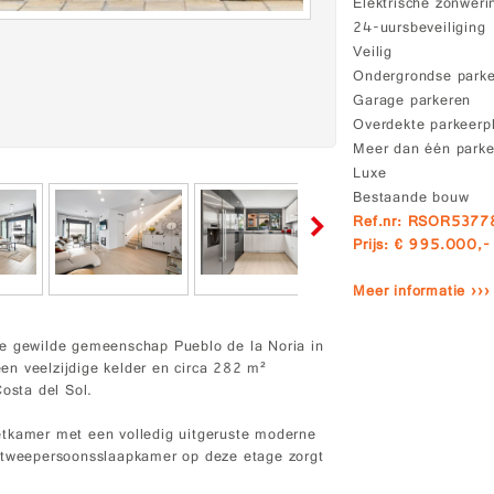
Elektrische zonweri
24-uursbeveiliging
Veilig
Ondergrondse park
Garage parkeren
Overdekte parkeerp
Meer dan één parke
Luxe
Bestaande bouw
Ref.nr: RSOR5377
Prijs: € 995.000,-
Meer informatie ›››
de gewilde gemeenschap Pueblo de la Noria in
en veelzijdige kelder en circa 282 m²
Costa del Sol.
etkamer met een volledig uitgeruste moderne
n tweepersoonsslaapkamer op deze etage zorgt